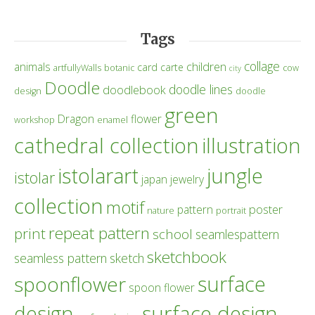
Tags
collage
children
animals
card
carte
artfullyWalls
botanic
cow
city
Doodle
doodle lines
doodlebook
design
doodle
green
Dragon
flower
workshop
enamel
cathedral collection
illustration
istolarart
jungle
istolar
japan
jewelry
collection
motif
poster
pattern
nature
portrait
repeat pattern
print
school
seamlespattern
sketchbook
seamless pattern
sketch
surface
spoonflower
spoon flower
design
surface design