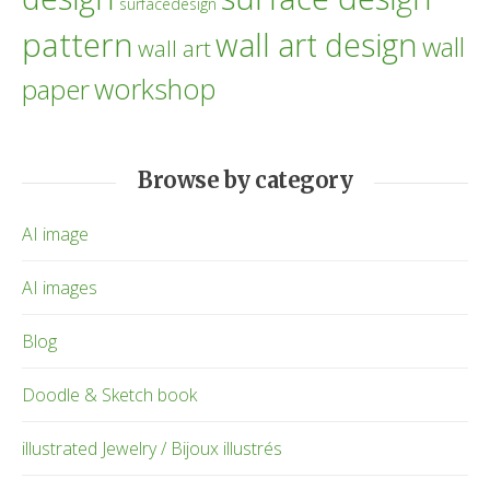
surfacedesign
pattern
wall art design
wall
wall art
workshop
paper
Browse by category
AI image
AI images
Blog
Doodle & Sketch book
illustrated Jewelry / Bijoux illustrés