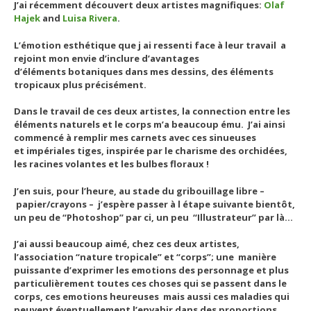
J’ai récemment découvert deux artistes magnifiques:
Olaf
Hajek
and
Luisa Rivera
.
L’émotion esthétique que j ai ressenti face à leur travail a
rejoint mon envie d’inclure d’avantages
d’éléments botaniques dans mes dessins, des éléments
tropicaux plus précisément.
Dans le travail de ces deux artistes, la connection entre les
éléments naturels et le corps m’a beaucoup ému. J’ai ainsi
commencé à remplir mes carnets avec ces sinueuses
et impériales tiges, inspirée par le charisme des orchidées,
les racines volantes et les bulbes floraux !
J’en suis, pour l’heure, au stade du gribouillage libre –
papier/crayons – j’espère passer à l étape suivante bientôt,
un peu de “Photoshop” par ci, un peu “Illustrateur” par là…
J’ai aussi beaucoup aimé, chez ces deux artistes,
l’association “nature tropicale” et “corps”; une manière
puissante d’exprimer les emotions des personnage et plus
particulièrement toutes ces choses qui se passent dans le
corps, ces emotions heureuses mais aussi ces maladies qui
peuvent éventuellement l’envahir dans des proportions