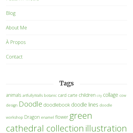
Blog
About Me
À Propos
Contact
Tags
collage
children
animals
card
carte
artfullyWalls
botanic
cow
city
Doodle
doodle lines
doodlebook
design
doodle
green
Dragon
flower
workshop
enamel
cathedral collection
illustration