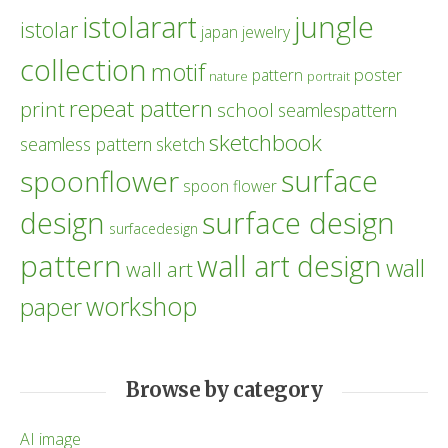
istolarart
jungle
istolar
japan
jewelry
collection
motif
poster
pattern
nature
portrait
repeat pattern
print
school
seamlespattern
sketchbook
seamless pattern
sketch
surface
spoonflower
spoon flower
design
surface design
surfacedesign
pattern
wall art design
wall
wall art
workshop
paper
Browse by category
AI image