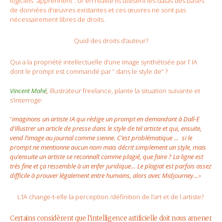
logiciels “apprennent”. or en réalité ils utilisent les datas des bases
de données d’œuvres existantes et ces œuvres ne sont pas
nécessairement libres de droits.
Quid des droits d’auteur?
Qui a la propriété intellectuelle d’une image synthétisée par l’ IA
dont le prompt est commandé par “ dans le style de“ ?
Vincent Mahé
,
illustrateur freelance, plante la situation suivante et
s’interroge:
“
imaginons un artiste IA qui rédige un prompt en demandant à Dall-E
d’illustrer un article de presse dans le style de tel artiste et qui, ensuite,
vend l’image au journal comme sienne. C’est problématique … si le
prompt ne mentionne aucun nom mais décrit simplement un style, mais
qu’ensuite un artiste se reconnaît comme plagié, que faire ? La ligne est
très fine et ça ressemble à un enfer juridique… Le plagiat est parfois assez
difficile à prouver légalement entre humains, alors avec Midjourney…
»
L’IA change-t-elle la perception /définition de l’art et de l artiste?
Certains considèrent que l’intelligence artificielle doit nous amener