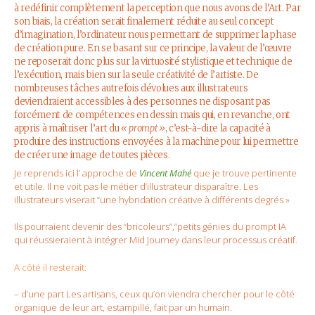
à redéfinir complètement la perception que nous avons de l’Art. Par
son biais, la création serait finalement réduite au seul concept
d’imagination, l’ordinateur nous permettant de supprimer la phase
de création pure. En se basant sur ce principe, la valeur de l’œuvre
ne reposerait donc plus sur la virtuosité stylistique et technique de
l’exécution, mais bien sur la seule créativité de l’artiste. De
nombreuses tâches autrefois dévolues aux illustrateurs
deviendraient accessibles à des personnes ne disposant pas
forcément de compétences en dessin mais qui, en revanche, ont
appris à maîtriser l’art du
« prompt »
, c’est-à-dire la capacité à
produire des instructions envoyées à la machine pour lui permettre
de créer une image de toutes pièces.
Je reprends ici l’ approche de
Vincent Mahé
que je trouve pertinente
et utile. Il ne voit pas le métier d’illustrateur disparaître. Les
illustrateurs viserait “une hybridation créative à différents degrés »
Ils pourraient devenir des “bricoleurs”,“petits génies du prompt IA
qui réussieraient à intégrer Mid Journey dans leur processus créatif.
A côté il resterait:
– d’une part Les artisans, ceux qu’on viendra chercher pour le côté
organique de leur art, estampillé, fait par un humain.