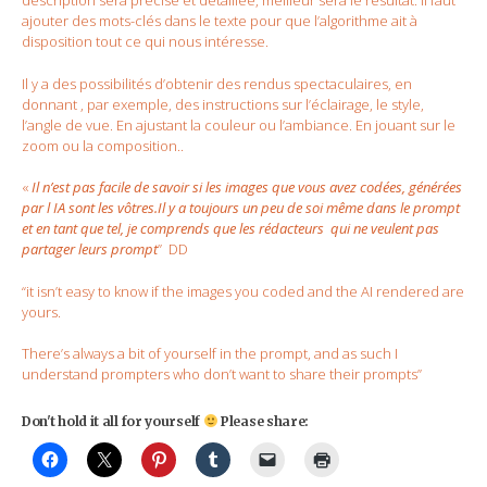
description sera précise et détaillée, meilleur sera le résultat. Il faut
ajouter des mots-clés dans le texte pour que l’algorithme ait à
disposition tout ce qui nous intéresse.
Il y a des possibilités d’obtenir des rendus spectaculaires, en
donnant , par exemple, des instructions sur l’éclairage, le style,
l’angle de vue. En ajustant la couleur ou l’ambiance. En jouant sur le
zoom ou la composition..
«
Il n’est pas facile de savoir si les images que vous avez codées, générées
par l IA sont les vôtres.Il y a toujours un peu de soi même dans le prompt
et en tant que tel, je comprends que les rédacteurs qui ne veulent pas
partager leurs prompt
” DD
“it isn’t easy to know if the images you coded and the AI rendered are
yours.
There’s always a bit of yourself in the prompt, and as such I
understand prompters who don’t want to share their prompts”
Don't hold it all for yourself
Please share: