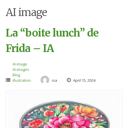
AI image
La “boite lunch” de
Frida – IA
AI image
AI images
Blog
illustration
isa
April 15, 2024