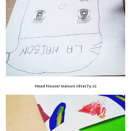
Head House/ maison tête(7 y.o)