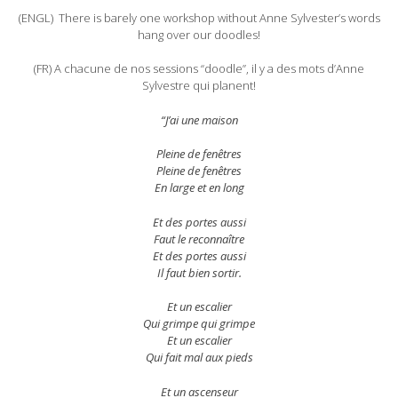
(ENGL) There is barely one workshop without Anne Sylvester’s words
hang over our doodles!
(FR) A chacune de nos sessions “doodle”, il y a des mots d’Anne
Sylvestre qui planent!
“J’ai une maison
Pleine de fenêtres
Pleine de fenêtres
En large et en long
Et des portes aussi
Faut le reconnaître
Et des portes aussi
Il faut bien sortir.
Et un escalier
Qui grimpe qui grimpe
Et un escalier
Qui fait mal aux pieds
Et un ascenseur