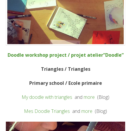
Doodle workshop project / projet atelier”Doodle”
Triangles / Triangles
Primary school / Ecole primaire
My doodle with triangles
and
more
(Blog)
Mes Doodle Triangles
and
more
(Blog)