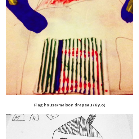
Flag house/maison drapeau (6 y.o)