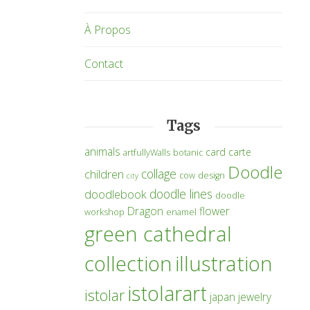
À Propos
Contact
Tags
animals
card
carte
artfullyWalls
botanic
Doodle
collage
children
cow
design
city
doodle lines
doodlebook
doodle
Dragon
flower
workshop
enamel
green cathedral
collection
illustration
istolarart
istolar
japan
jewelry