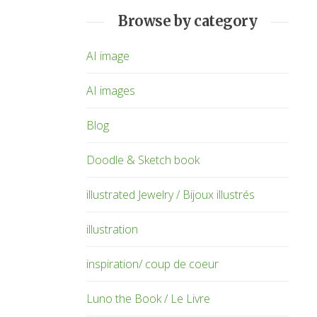
Browse by category
AI image
AI images
Blog
Doodle & Sketch book
illustrated Jewelry / Bijoux illustrés
illustration
inspiration/ coup de coeur
Luno the Book / Le Livre