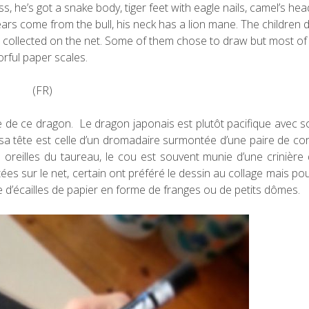
s, he’s got a snake body, tiger feet with eagle nails, camel’s he
 ears come from the bull, his neck has a lion mane. The children 
 collected on the net.
Some of them chose to draw but most of
rful paper scales.
(FR)
e de ce dragon. Le dragon japonais est plutôt pacifique avec 
de sa tête est celle d’un dromadaire surmontée d’une paire de co
es oreilles du taureau, le cou est souvent munie d’une crinière 
es sur le net, certain ont préféré le dessin au collage mais pour
d’écailles de papier en forme de franges ou de petits dômes.