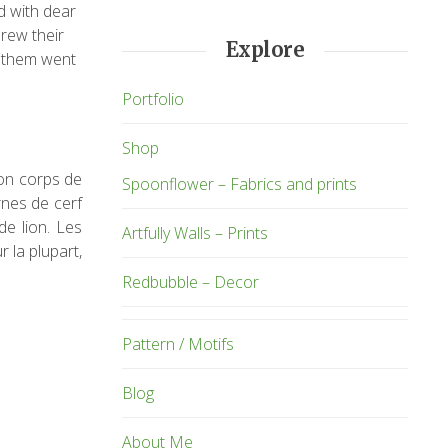
ad with dear
drew their
Explore
 them went
Portfolio
Shop
son corps de
Spoonflower – Fabrics and prints
rnes de cerf
de lion. Les
Artfully Walls – Prints
 la plupart,
Redbubble – Decor
Pattern / Motifs
Blog
About Me