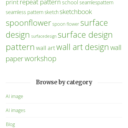
repeat pattern
print
school
seamlespattern
sketchbook
seamless pattern
sketch
surface
spoonflower
spoon flower
design
surface design
surfacedesign
pattern
wall art design
wall
wall art
workshop
paper
Browse by category
AI image
AI images
Blog