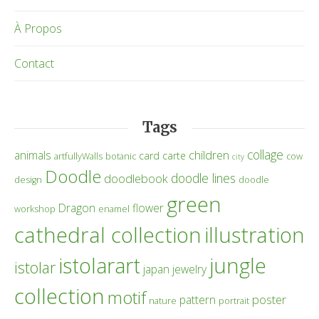
À Propos
Contact
Tags
collage
children
animals
card
carte
artfullyWalls
botanic
cow
city
Doodle
doodle lines
doodlebook
design
doodle
green
Dragon
flower
workshop
enamel
cathedral collection
illustration
istolarart
jungle
istolar
japan
jewelry
collection
motif
poster
pattern
nature
portrait