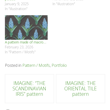
January 9, 2025
In "illustration"
In "illustration"
A pattern made of macro…
February 23, 2026
In "Pattern / Motifs"
Posted in
Pattern / Motifs
,
Portfolio
Post
IMAGINE: “THE
IMAGINE: THE
SCANDINAVIAN
ORIENTAL TILE
navigation
IRIS” pattern
pattern