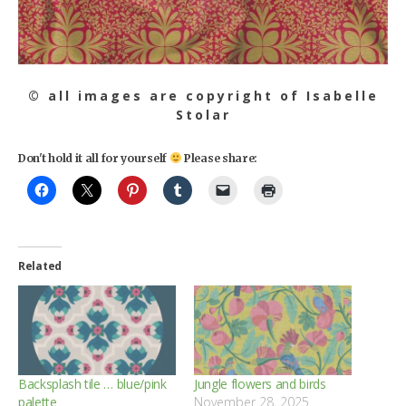
© all images are copyright of Isabelle
Stolar
Don't hold it all for yourself
Please share:
Related
Backsplash tile … blue/pink
Jungle flowers and birds
palette
November 28, 2025