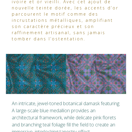
ivoire et or vieilli. Avec cet ajout de
nouvelle teinte dorée, les accents d’or
parcourent le motif comme des
incrustations métalliques, amplifiant
son caractère précieux et son
raffinement artisanal, sans jamais
tomber dans l’ostentation.
An intricate, jewel-toned botanical damask featuring.
A large-scale blue medallion provides an
architectural framework, while delicate pink florets
and branching teal foliage fill the field to create an
immersive, interlocking tapestry effect.