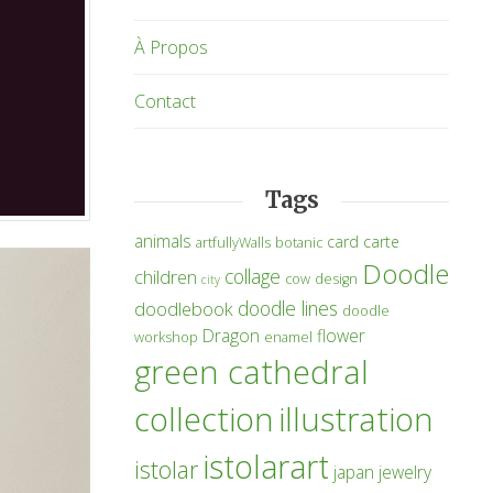
À Propos
Contact
Tags
animals
card
carte
artfullyWalls
botanic
Doodle
collage
children
cow
design
city
doodle lines
doodlebook
doodle
Dragon
flower
workshop
enamel
green cathedral
collection
illustration
istolarart
istolar
japan
jewelry