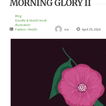
MORNING GLORY II
Blog
Doodle & Sketch book
illustration
Pattern / Motifs
isa
April 29, 2024