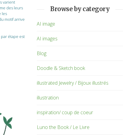
s varient
Browse by category
rme des leurs
 les
u motif arrive
AI image
s par étape est
AI images
Blog
Doodle & Sketch book
illustrated Jewelry / Bijoux illustrés
illustration
inspiration/ coup de coeur
Luno the Book / Le Livre