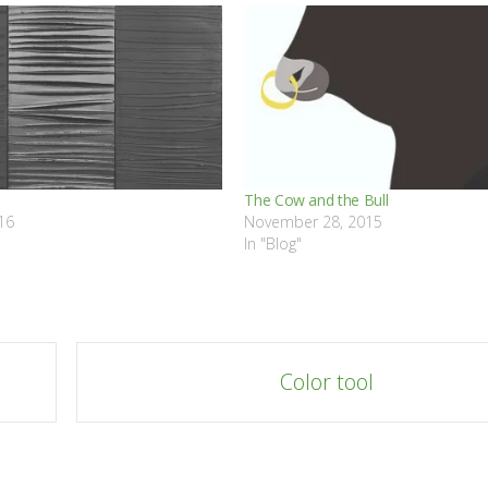
The Cow and the Bull
16
November 28, 2015
In "Blog"
Color tool