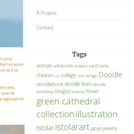
À Propos
Contact
Tags
es pour
 fut l’occasion
animals
card
carte
artfullyWalls
botanic
son et à la
Doodle
collage
children
cow
design
city
doodle lines
doodlebook
doodle
 dans mes
Dragon
flower
workshop
enamel
r avec le
green cathedral
xe agissant en
collection
illustration
istolarart
istolar
japan
jewelry