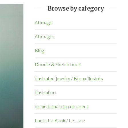
Browse by category
AI image
AI images
Blog
Doodle & Sketch book
illustrated Jewelry / Bijoux illustrés
illustration
inspiration/ coup de coeur
Luno the Book / Le Livre