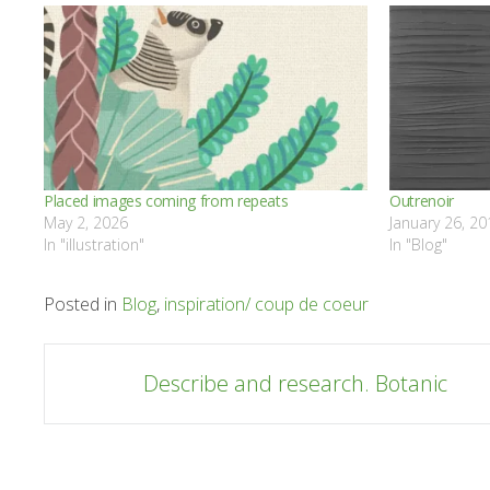
Placed images coming from repeats
Outrenoir
May 2, 2026
January 26, 20
In "illustration"
In "Blog"
Posted in
Blog
,
inspiration/ coup de coeur
Post
Describe and research. Botanic
navigation