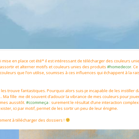
i mise en place cet été* il est intéressant de télécharger des couleurs uni
assortir et alterner motifs et couleurs unies des produits
#homedecor
. Ce
s couleurs que l’on utilise, soumises à ces influences qui échappent à la rai
e les trouve fantastiques. Pourquoi alors suis-je incapable de les instiller
.. Ma fille me dit souvent d’adoucir la vibrance de mes couleurs pour joue
mmes aussitôt.
#ccommeça
: surement le résultat d’une interaction comple
exister, ici par motif, permet de les sortir un peu de leur énigme.
plement à télécharger des dossiers !