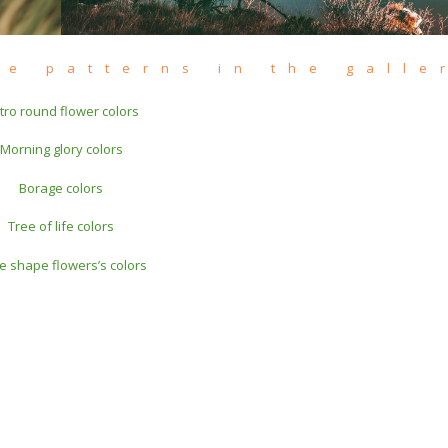
se patterns in the galle
tro round flower colors
Morning glory colors
Borage colors
Tree of life colors
e shape flowers’s colors