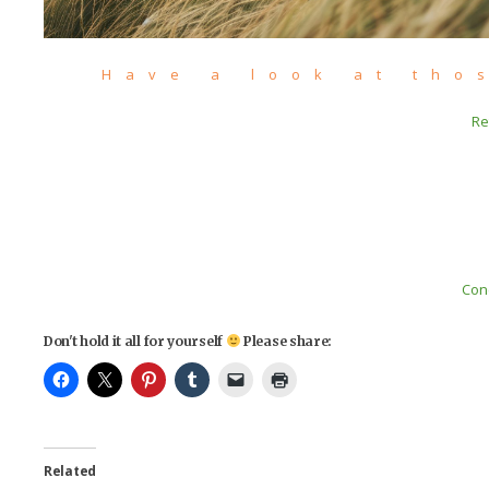
Have a look at tho
Re
Con
Don't hold it all for yourself
Please share:
Related