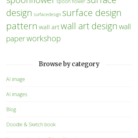
spoon flower
design
surface design
surfacedesign
pattern
wall art design
wall
wall art
workshop
paper
Browse by category
AI image
AI images
Blog
Doodle & Sketch book