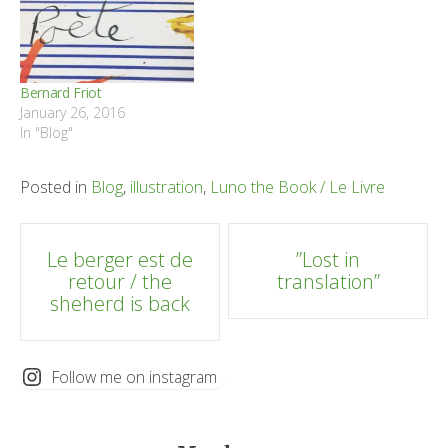
Bernard Friot
January 26, 2016
In "Blog"
Posted in
Blog
,
illustration
,
Luno the Book / Le Livre
Post
Le berger est de
”Lost in
retour / the
translation”
navigation
sheherd is back
Follow me on instagram