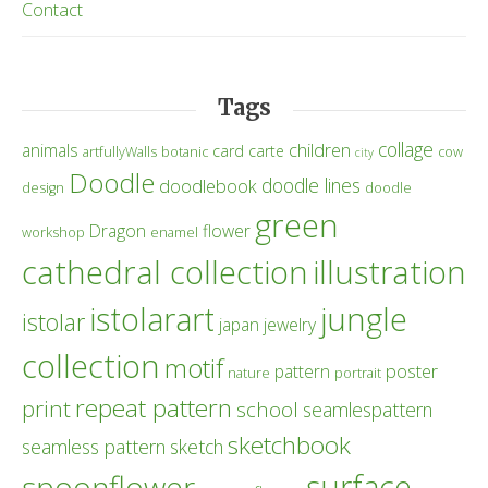
Contact
Tags
collage
children
animals
card
carte
artfullyWalls
botanic
cow
city
Doodle
doodle lines
doodlebook
design
doodle
green
Dragon
flower
workshop
enamel
cathedral collection
illustration
istolarart
jungle
istolar
japan
jewelry
collection
motif
poster
pattern
nature
portrait
repeat pattern
print
school
seamlespattern
sketchbook
seamless pattern
sketch
surface
spoonflower