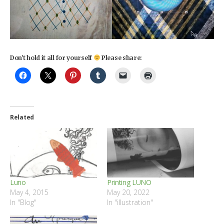
Don't hold it all for yourself
Please share:
Related
Luno
Printing LUNO
May 4, 2015
May 20, 2022
In "Blog"
In "illustration"