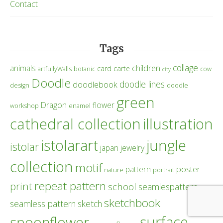
Contact
Tags
collage
children
animals
card
carte
artfullyWalls
botanic
cow
city
Doodle
doodle lines
doodlebook
design
doodle
green
Dragon
flower
workshop
enamel
cathedral collection
illustration
istolarart
jungle
istolar
japan
jewelry
collection
motif
poster
pattern
nature
portrait
repeat pattern
print
school
seamlespattern
sketchbook
seamless pattern
sketch
surface
spoonflower